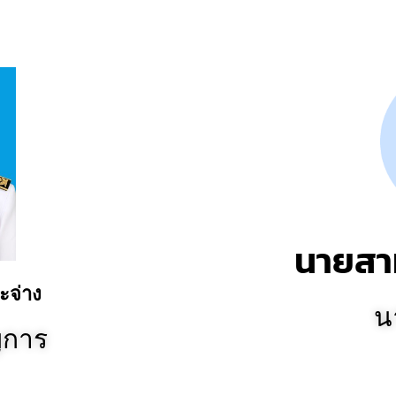
นายสา
ะจ่าง
น
ญการ