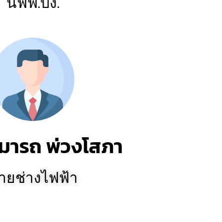
นฟฟ.ปง.
มารถ พ่วงโสภา
ายช่างไฟฟ้า