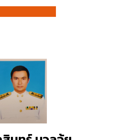
บ.)
สินทร์ นวลจุ้ย