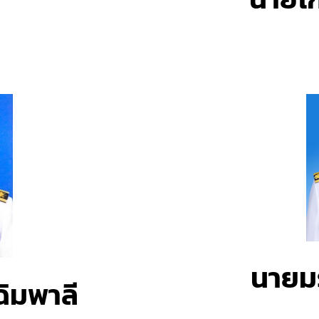
นายมร
ฉิมพาลี