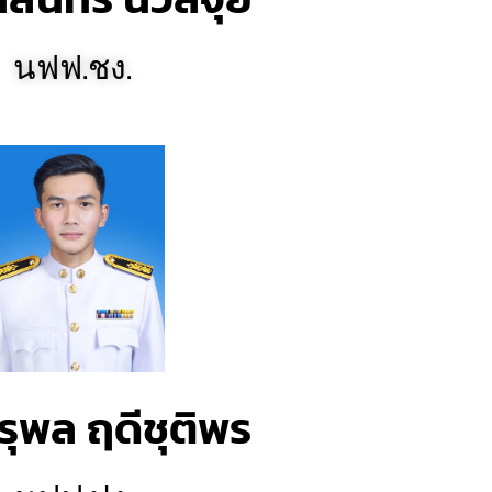
นฟฟ.ชง.
ุพล ฤดีชุติพร