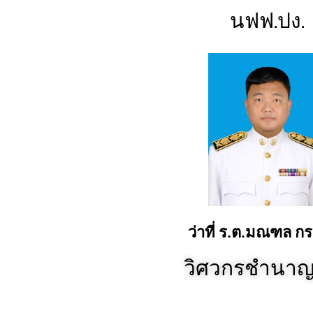
นฟฟ.ปง.
ว่าที่ ร.ต.มณฑล กร
วิศวกรชำนา